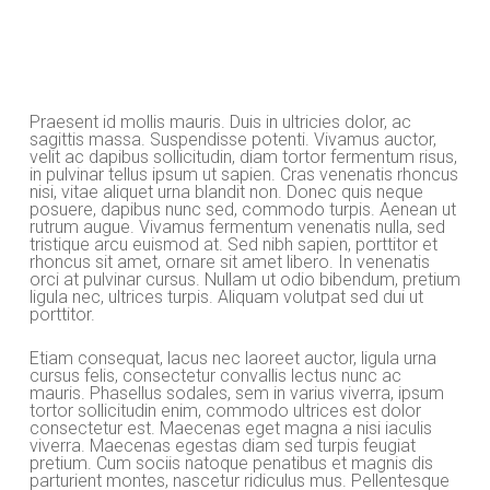
Praesent id mollis mauris. Duis in ultricies dolor, ac
sagittis massa. Suspendisse potenti. Vivamus auctor,
velit ac dapibus sollicitudin, diam tortor fermentum risus,
in pulvinar tellus ipsum ut sapien. Cras venenatis rhoncus
nisi, vitae aliquet urna blandit non. Donec quis neque
posuere, dapibus nunc sed, commodo turpis. Aenean ut
rutrum augue. Vivamus fermentum venenatis nulla, sed
tristique arcu euismod at. Sed nibh sapien, porttitor et
rhoncus sit amet, ornare sit amet libero. In venenatis
orci at pulvinar cursus. Nullam ut odio bibendum, pretium
ligula nec, ultrices turpis. Aliquam volutpat sed dui ut
porttitor.
Etiam consequat, lacus nec laoreet auctor, ligula urna
cursus felis, consectetur convallis lectus nunc ac
mauris. Phasellus sodales, sem in varius viverra, ipsum
tortor sollicitudin enim, commodo ultrices est dolor
consectetur est. Maecenas eget magna a nisi iaculis
viverra. Maecenas egestas diam sed turpis feugiat
pretium. Cum sociis natoque penatibus et magnis dis
parturient montes, nascetur ridiculus mus. Pellentesque